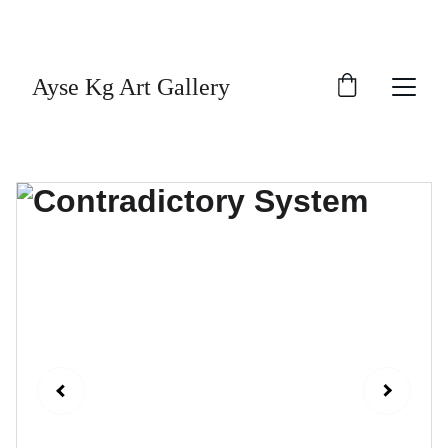
"Sanat, ruhun derinliklerine dokunan sessiz bir 
dildir."
Ayse Kg Art Gallery