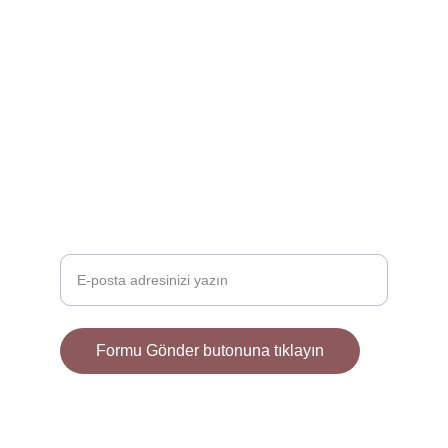
GALERI
onur.kocoglu89@aysekgart.com
+90 123 456 7890
İLETIŞIM
E-posta adresinizi girin
Formu Gönder butonuna tıklayın
© 2025. All rights reserved.