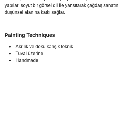
yapıları soyut bir görsel dil ile yansıtarak çağdaş sanatın
düşünsel alanına katkı sağlar.
Painting Techniques
Akrilik ve doku karışık teknik
Tuval üzerine
Handmade
Sanat
Sanat eserleri online olarak sergilenecek ve 
satılacak.