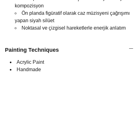
kompozisyon
Ön planda figüratif olarak caz müzisyeni çağrışımı
yapan siyah silüet
Noktasal ve çizgisel hareketlerle enerjik anlatım
Painting Techniques
Acrylic Paint
Handmade
Sanat
Sanat eserleri online olarak sergilenecek ve 
satılacak.