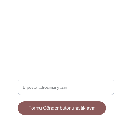
GALERI
onur.kocoglu89@aysekgart.com
+90 123 456 7890
İLETIŞIM
E-posta adresinizi girin
Formu Gönder butonuna tıklayın