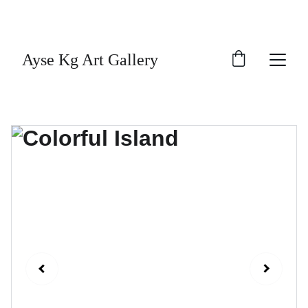
"Sanat, ruhun derinliklerine dokunan sessiz bir 
dildir."
Ayse Kg Art Gallery